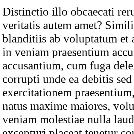
Distinctio illo obcaecati r
veritatis autem amet? Simil
blanditiis ab voluptatum et
in veniam praesentium acc
accusantium, cum fuga delen
corrupti unde ea debitis se
exercitationem praesentium
natus maxime maiores, volu
veniam molestiae nulla laud
excepturi placeat tenetur c